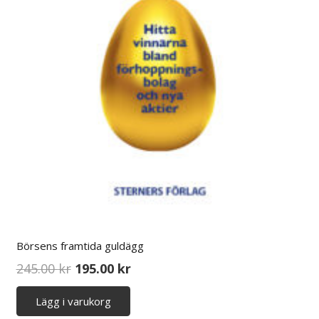
Börsens framtida guldägg
Det
Det
245.00
kr
195.00
kr
ursprungliga
nuvarande
Lägg i varukorg
priset
priset