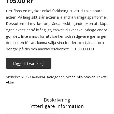
195.00
kr
Det finns en mycket enkel förklaring till att du ska spara i
aktier. På lång sikt slår aktier alla andra vanliga sparformer.
Dessutom till mycket begränsat risktagande. Men att köpa
egna aktier är så krångligt, tänker du kanske. Många andra
gör det. Inte minst för att banker och rådgivare gärna ger
den bilden för att kunna sälja sina fonder och tjäna stora
pengar på din och andras osäkerhet.
FEL! FEL! FEL!
Lägg till i varukorg
Att
lyckas
Artikelnr:
STRS98406894
Kategorier:
Aktier
,
Alla böcker
Etikett:
med
Aktier
aktiesparande
mängd
Beskrivning
Ytterligare information