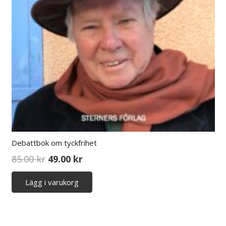
Debattbok om tyckfrihet
Det
Det
85.00
kr
49.00
kr
ursprungliga
nuvarande
Lägg i varukorg
priset
priset
var:
är:
85.00 kr.
49.00 kr.