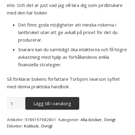
inte. Och det är just vad jag vill lära dig som jordbrukare
med den här boken
Det finns goda möjligheter att minska riskerna i
lantbruket utan att ge avkall på priset för det du
producerar.
Snarare kan du samtidigt öka intäkterna och få högre
avkastning med hjälp av förhållandevis enkla
finansiella strategier.
Så förklarar bokens författare Torbjörn Iwarson syftet
med denna praktiska handbok.
Bättre
Lägg till i varukorg
betalt
för
Artikelnr:
9789197982801
Kategorier:
Alla böcker
,
Övrigt
skörden
Etiketter:
Kokbok
,
Övrigt
mängd