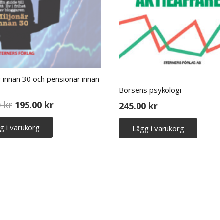
r innan 30 och pensionär innan
Börsens psykologi
Det
Det
0
kr
195.00
kr
245.00
kr
ursprungliga
nuvarande
g i varukorg
priset
priset
Lägg i varukorg
var:
är:
245.00 kr.
195.00 kr.