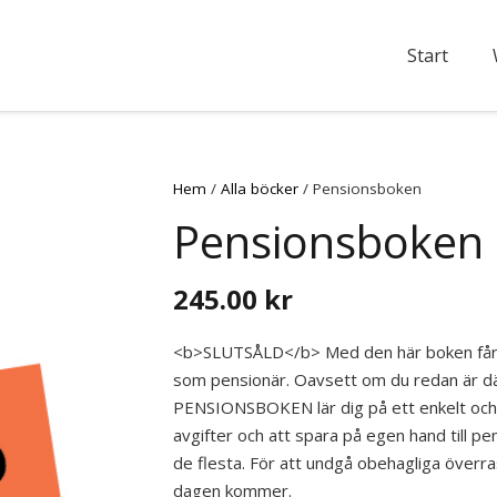
Start
Hem
/
Alla böcker
/ Pensionsboken
Pensionsboken
245.00
kr
<b>SLUTSÅLD</b> Med den här boken får du a
som pensionär. Oavsett om du redan är där 
PENSIONSBOKEN lär dig på ett enkelt och l
avgifter och att spara på egen hand till pen
de flesta. För att undgå obehagliga överr
dagen kommer.