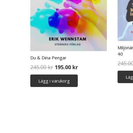
Miljonä
40
Du & Dina Pengar
245.0
Det
Det
245.00
kr
195.00
kr
ursprungliga
nuvarande
Läg
Lägg i varukorg
priset
priset
var:
är:
245.00 kr.
195.00 kr.